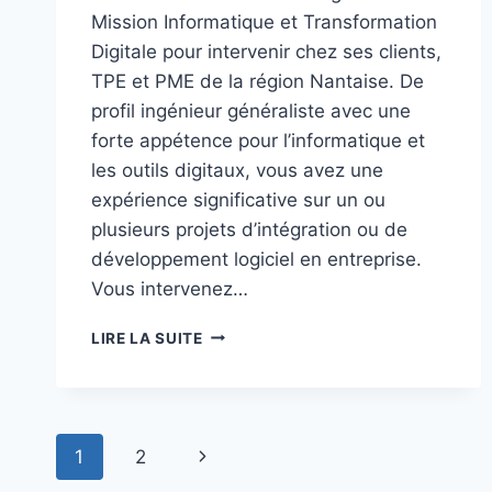
Mission Informatique et Transformation
Digitale pour intervenir chez ses clients,
TPE et PME de la région Nantaise. De
profil ingénieur généraliste avec une
forte appétence pour l’informatique et
les outils digitaux, vous avez une
expérience significative sur un ou
plusieurs projets d’intégration ou de
développement logiciel en entreprise.
Vous intervenez…
RECRUTEMENT
LIRE LA SUITE
POSTE
EN
INFORMATIQUE
ET
Navigation
TRANSFORMATION
Page
1
2
DIGITALE