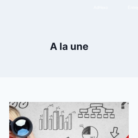
AdHexo
Entre
A la une