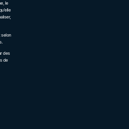
e, le
u’elle
liser,
 selon
s.
ur des
ns de